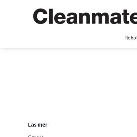
Robo
Läs mer
Om oss