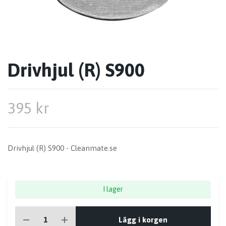
Drivhjul (R) S900
395 kr
Drivhjul (R) S900 - Cleanmate.se
I lager
Lägg i korgen