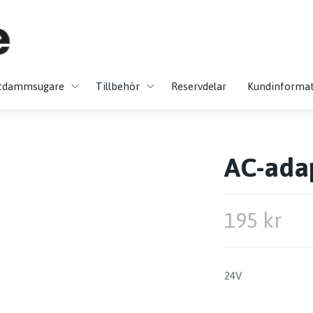
tdammsugare
Tillbehör
Reservdelar
Kundinforma
AC-ada
195 kr
24V