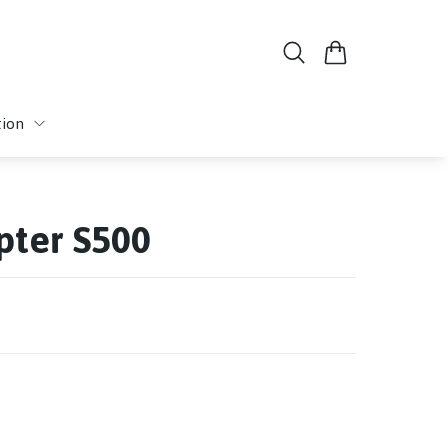
tion
pter S500