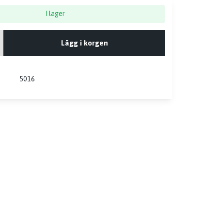
I lager
Lägg i korgen
5016