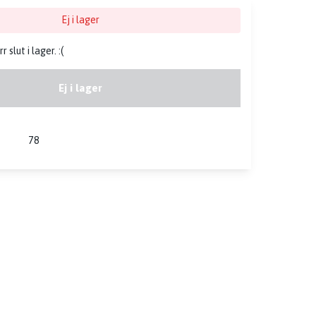
Ej i lager
slut i lager. :(
Ej i lager
78