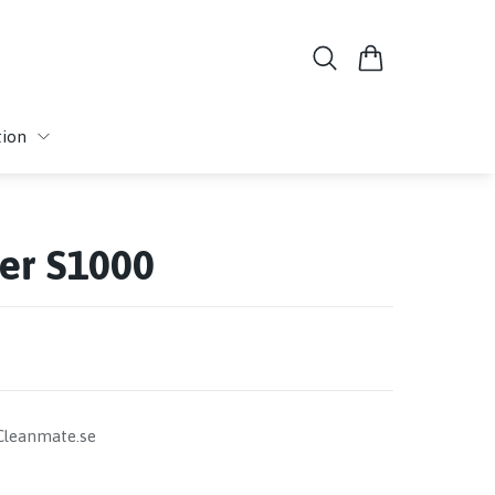
tion
ter S1000
 Cleanmate.se