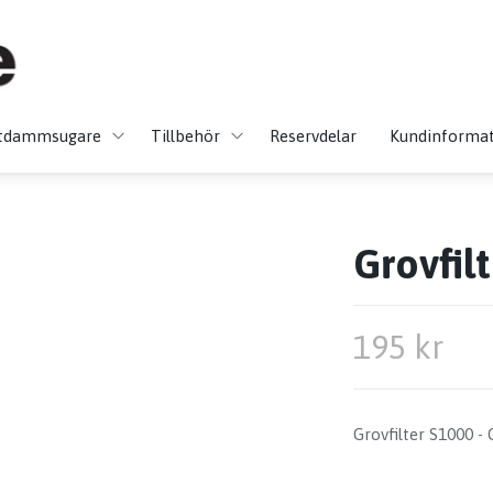
tdammsugare
Tillbehör
Reservdelar
Kundinforma
Grovfil
195 kr
Grovfilter S1000 -