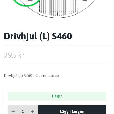
Drivhjul (L) S460
295 kr
Drivhjul (L) S460 - Cleanmate.se
I lager
Lägg i korgen